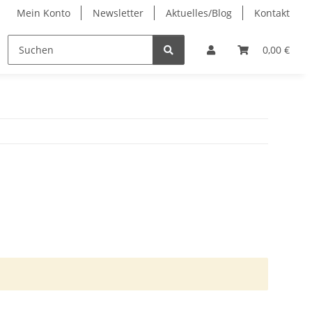
Mein Konto
Newsletter
Aktuelles/Blog
Kontakt
Beratung
Baumschule
0,00 €
re